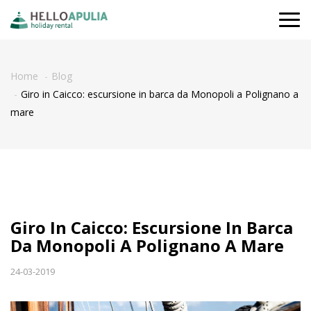
Togg
navi
Home
Blog
Giro in Caicco: escursione in barca da Monopoli a Polignano a
mare
Giro In Caicco: Escursione In Barca
Da Monopoli A Polignano A Mare
24-03-2019